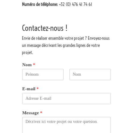
N
uméro de téléphone:
+32 (0) 476 41 74 61
Contactez-nous !
Envie de réaliser ensemble votre projet ? Envoyez-nous
un message décrivant les grandes lignes de votre
projet.
Nom
*
P
N
r
o
E-mail
*
é
m
n
o
m
Message
*