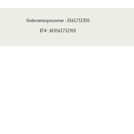
Ondernemingsnummer : 0563.732.920
BTW : BE0563.732.920