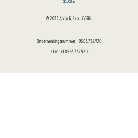
© 2025 Archi & Patri BV-SRL
Ondernemingsnummer : 0563.732.920
BTW : BE0563.732.920