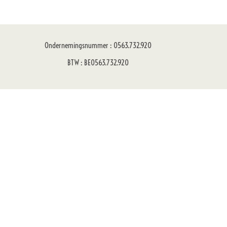
Ondernemingsnummer : 0563.732.920
BTW : BE0563.732.920